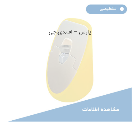
پارس – اف.دی.جی