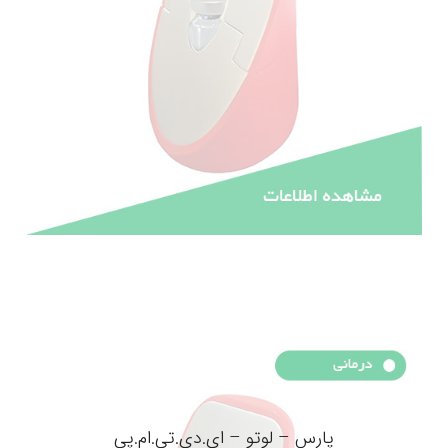
پارس – لوتو – ای.دی.تی.ام.پی