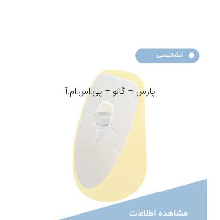
پارس – گالو – پی.اس.ام.آ