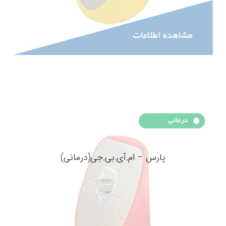
پارس – ام.آی.بی.جی(درمانی)