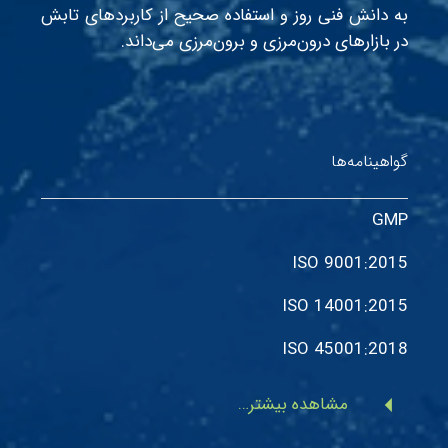
به دانش فنی روز و استفاده صحیح از کاربردهای تابش
در بازارهای درون‌مرزی و برون‌مرزی می‌داند.
گواهینامه‌ها
GMP
ISO 9001:2015
ISO 14001:2015
ISO 45001:2018
arrow_left
مشاهده بیشتر…