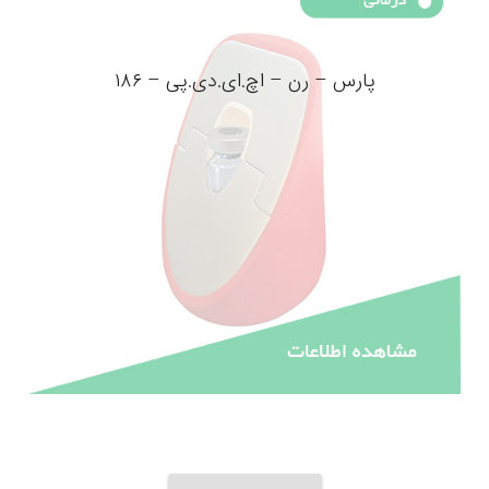
پارس – رن – اچ.ای.دی.پی – ۱۸۶