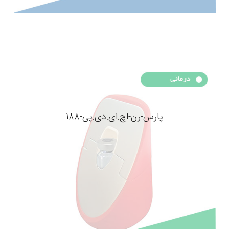
پارس-رن-اچ.ای.دی.پی-۱۸۸