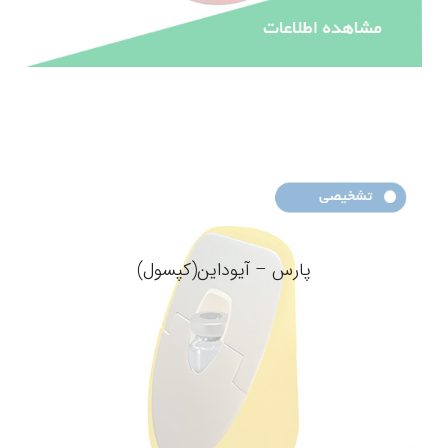
پارس – آیوداین(کپسول)