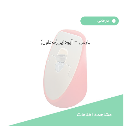
پارس – آیوداین(محلول)