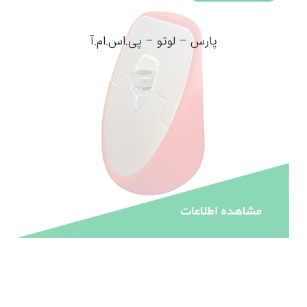
پارس – لوتو – پی.اس.ام.آ