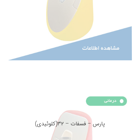
پارس – فسفات – ۳۲(کلوئیدی)